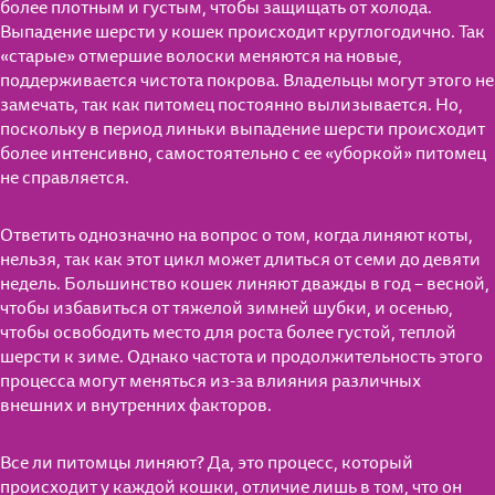
более плотным и густым, чтобы защищать от холода.
Выпадение шерсти у кошек происходит круглогодично. Так
«старые» отмершие волоски меняются на новые,
поддерживается чистота покрова. Владельцы могут этого не
замечать, так как питомец постоянно вылизывается. Но,
поскольку в период линьки выпадение шерсти происходит
более интенсивно, самостоятельно с ее «уборкой» питомец
не справляется.
Ответить однозначно на вопрос о том, когда линяют коты,
нельзя, так как этот цикл может длиться от семи до девяти
недель. Большинство кошек линяют дважды в год – весной,
чтобы избавиться от тяжелой зимней шубки, и осенью,
чтобы освободить место для роста более густой, теплой
шерсти к зиме. Однако частота и продолжительность этого
процесса могут меняться из-за влияния различных
внешних и внутренних факторов.
Все ли питомцы линяют? Да, это процесс, который
происходит у каждой кошки, отличие лишь в том, что он