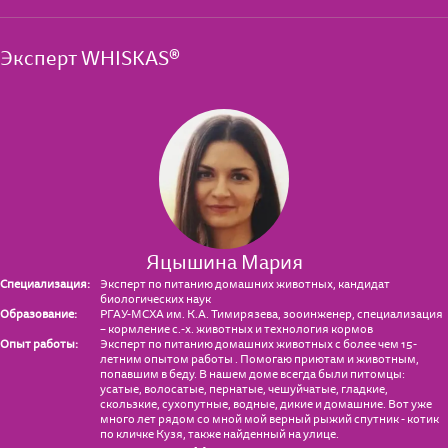
Эксперт WHISKAS®
Яцышина Мария
Специализация:
Эксперт по питанию домашних животных, кандидат
биологических наук
Образование:
РГАУ-МСХА им. К.А. Тимирязева, зооинженер, специализация
– кормление с.-х. животных и технология кормов
Опыт работы:
Эксперт по питанию домашних животных с более чем 15-
летним опытом работы . Помогаю приютам и животным,
попавшим в беду. В нашем доме всегда были питомцы:
усатые, волосатые, пернатые, чешуйчатые, гладкие,
скользкие, сухопутные, водные, дикие и домашние. Вот уже
много лет рядом со мной мой верный рыжий спутник - котик
по кличке Кузя, также найденный на улице.