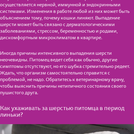
осуществляется нервной, иммунной и эндокринными
системами. Изменения в работе любой из них может быть
объяснением тому, почему кошки линяют. Выпадение
шерсти может быть связано с дерматологическими
заболеваниями, стрессом, беременностью и родами,
дискомфортным микроклиматом в квартире.
Иногда причины интенсивного выпадения шерсти
неочевидны. Питомец ведет себя как обычно, другие
симптомы отсутствуют, но его шубка стремительно редеет.
Ждать, что организм самостоятельно справится с
проблемой, не надо. Обратитесь к ветеринарному врачу,
чтобы выяснить причины нетипичного состояния своего
Для котят от 1 до 12 мес.
пушистого друга.
Для взрослых кошек
Как ухаживать за шерстью питомца в период
Мнение экспертов
линьки?
Для кошек старше 7 лет
Полезные материалы