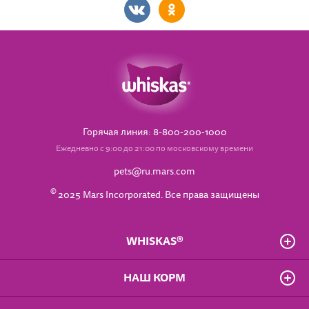
Горячая линия: 8-800-200-1000
Ежедневно с 9:00 до 21:00 по московскому времени
pets@ru.mars.com
©
2025 Mars Incorporated. Все права защищены
WHISKAS®
О бренде
НАШ КОРМ
Часто задаваемые вопросы
Владелец сайта