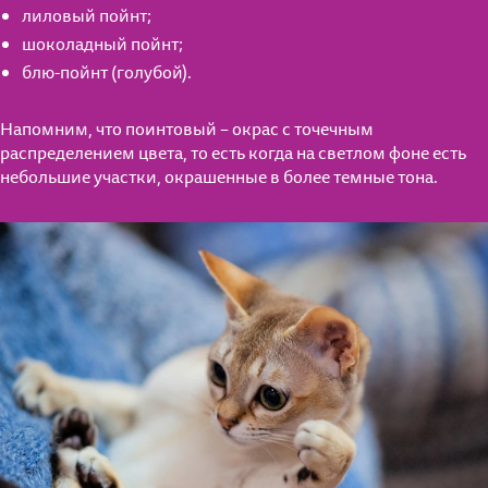
лиловый пойнт;
шоколадный пойнт;
блю-пойнт (голубой).
Напомним, что поинтовый – окрас с точечным
распределением цвета, то есть когда на светлом фоне есть
небольшие участки, окрашенные в более темные тона.