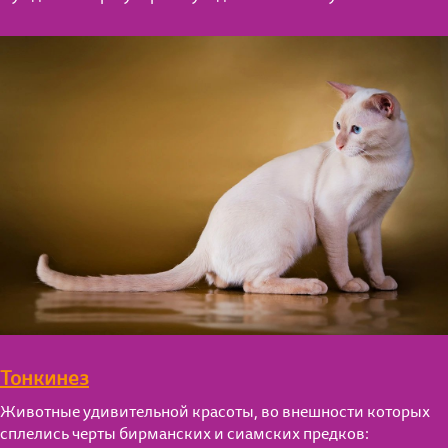
Тонкинез
Животные удивительной красоты, во внешности которых
сплелись черты бирманских и сиамских предков: