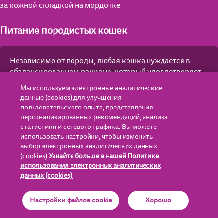
за кожной складкой на мордочке
Питание породистых кошек
Независимо от породы, любая кошка нуждается в
сбалансированном рационе, который удовлетворяет
ее потребности в питательных веществах и нутриентах.
Мы используем электронные аналитические
Лучшим решением будет смешанный тип питания
данные (cookies) для улучшения
готовыми кормами – сухим и влажным.
пользовательского опыта, представления
персонализированных рекомендаций, анализа
статистики и сетевого трафика. Вы можете
использовать настройки, чтобы изменить
выбор электронных аналитических данных
(cookies).
Узнайте больше в нашей Политике
Лобова Ольга
использования электронных аналитических
Специализация:
Ветеринарный врач-терапевт.
данных (cookies).
(opens in a new tab)
Образование:
Окончила Московскую государственную академию
ветеринарной медицины и биотехнологии им.
К.И.Скрябина, в 2014 году.
Настройки файлов cookie
Хорошо
Где купить?
Опыт работы:
С 2014 года работает в ветеринарной клинике
«Биоконтроль», с 2018 года в должности врач-терапевт.