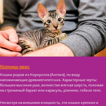
Корниш-рекс
Кошки родом из Корнуолла (Англия), по виду
напоминающие древнеегипетских. Характерные черты:
большие высокие уши, волнистая мягкая шерсть, похожая
на стриженый бархат или каракуль, длинное, гибкое тело.
Несмотря на внешнюю изящность, эти кошки крепкие и