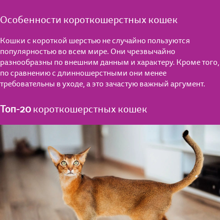
Особенности короткошерстных кошек
Кошки с короткой шерстью не случайно пользуются
популярностью во всем мире. Они чрезвычайно
разнообразны по внешним данным и характеру. Кроме того,
по сравнению с длинношерстными они менее
требовательны в уходе, а это зачастую важный аргумент.
Топ-20
короткошерстных кошек