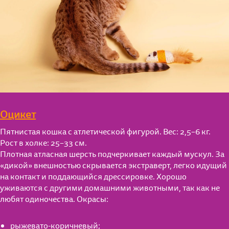
Оцикет
Пятнистая кошка с атлетической фигурой. Вес: 2,5–6 кг.
Рост в холке: 25–33 см.
Плотная атласная шерсть подчеркивает каждый мускул. За
«дикой» внешностью скрывается экстраверт, легко идущий
на контакт и поддающийся дрессировке. Хорошо
уживаются с другими домашними животными, так как не
любят одиночества. Окрасы:
рыжевато-коричневый;