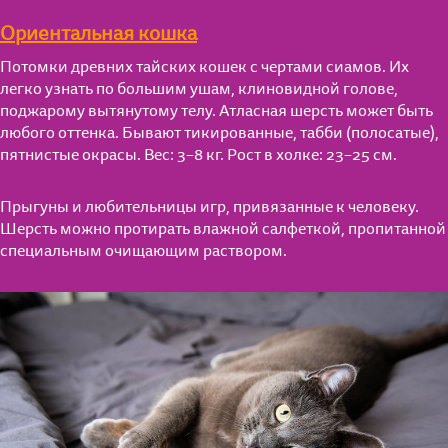
Ориентальная кошка
Потомки древних тайских кошек с чертами сиамов. Их
легко узнать по большим ушам, клиновидной голове,
поджарому вытянутому телу. Атласная шерсть может быть
любого оттенка. Бывают тикированные, табби (полосатые),
пятнистые окрасы. Вес: 3–8 кг. Рост в холке: 23–25 см.
Прыгуны и любительницы игр, привязанные к человеку.
Шерсть можно протирать влажной салфеткой, пропитанной
специальным очищающим раствором.