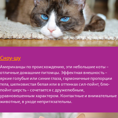
Сноу-шу
Американцы по происхождению, эти небольшие коты –
отличные домашние питомцы. Эффектная внешность –
яркие голубые или синие глаза, гармоничные пропорции
тела, шелковистая белая или в оттенках сил-пойнт, блю-
пойнт шерсть – сочетается с дружелюбным,
уравновешенным характером. Контактные и внимательные
животные, в уходе непритязательны.