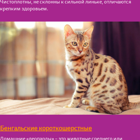
Чистоплотны, не склонны к сильной линьке, отличаются
крепким здоровьем.
Бенгальские короткошерстные
Домашние «леопарды» – это животные среднего или