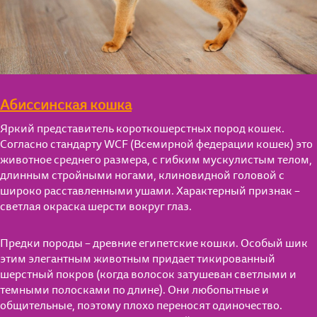
Абиссинская кошка
Яркий представитель короткошерстных пород кошек.
Согласно стандарту WCF (Всемирной федерации кошек) это
животное среднего размера, с гибким мускулистым телом,
длинным стройными ногами, клиновидной головой с
широко расставленными ушами. Характерный признак –
светлая окраска шерсти вокруг глаз.
Предки породы – древние египетские кошки. Особый шик
этим элегантным животным придает тикированный
шерстный покров (когда волосок затушеван светлыми и
темными полосками по длине). Они любопытные и
общительные, поэтому плохо переносят одиночество.