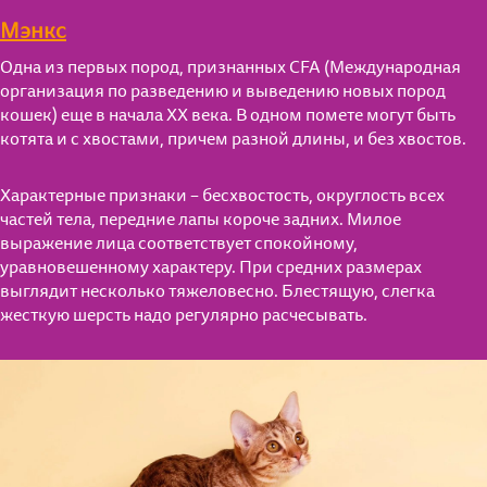
Уход
Играем вместе
Мэнкс
Кошкин дом
Питание
Одна из первых пород, признанных CFA (Международная
организация по разведению и выведению новых пород
Играем вместе
кошек) еще в начала ХХ века. В одном помете могут быть
котята и с хвостами, причем разной длины, и без хвостов.
Характерные признаки – бесхвостость, округлость всех
частей тела, передние лапы короче задних. Милое
выражение лица соответствует спокойному,
уравновешенному характеру. При средних размерах
выглядит несколько тяжеловесно. Блестящую, слегка
жесткую шерсть надо регулярно расчесывать.