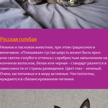
Русская голубая
Нежное и ласковое животное, при этом грациозное и
величавое. «Плюшевая» густая шерсть может быть ярко-
или светло-голубого оттенка с серебристым напылением на
кончиках волосков, белая или черная – стандарт разнится в
зависимости от страны разведения. Цвет глаз – зеленый.
Очень застенчивые и в меру активные. Чистоплотны,
нуждаются в сбалансированном питании.