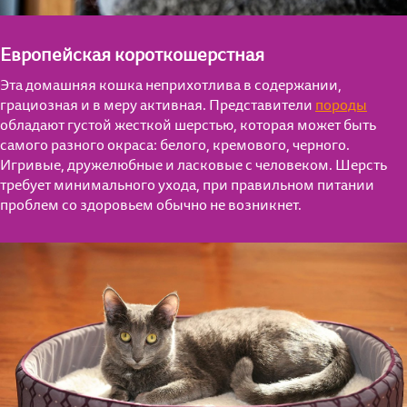
Европейская короткошерстная
Эта домашняя кошка неприхотлива в содержании,
грациозная и в меру активная. Представители
породы
обладают густой жесткой шерстью, которая может быть
самого разного окраса: белого, кремового, черного.
Игривые, дружелюбные и ласковые с человеком. Шерсть
требует минимального ухода, при правильном питании
проблем со здоровьем обычно не возникнет.