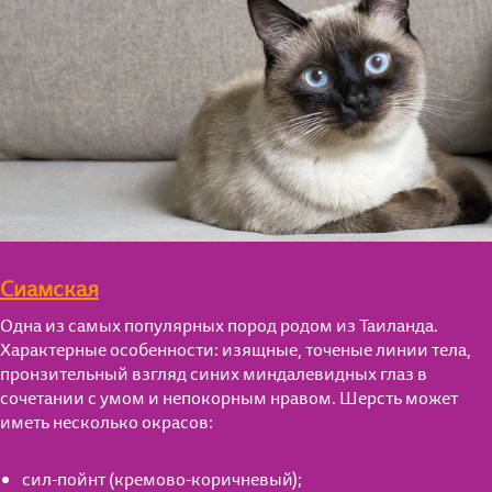
Сиамская
Одна из самых популярных пород родом из Таиланда.
Характерные особенности: изящные, точеные линии тела,
пронзительный взгляд синих миндалевидных глаз в
сочетании с умом и непокорным нравом. Шерсть может
иметь несколько окрасов:
сил-пойнт (кремово-коричневый);