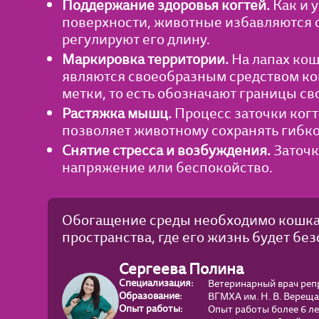
Поддержание здоровья когтей.
Как и 
поверхности, животные избавляются о
регулируют его длину.
Маркировка территории.
На лапах кош
являются своеобразным средством ко
метки, то есть обозначают границы св
Растяжка мышц.
Процесс заточки ког
позволяет животному сохранять гибко
Снятие стресса и возбуждения.
Заточк
напряжение или беспокойство.
Обогащение среды необходимо кошкам 
пространства, где его жизнь будет бе
Сергеева Полина
Специализация:
Ветеринарный врач репр
Образование:
ВГМХА им. Н. В. Вереща
Опыт работы:
Опыт работы более 6 ле