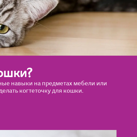
кошки?
ивные навыки на предметах мебели или
делать когтеточку для кошки.