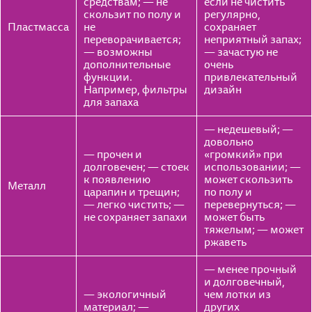
средствам; — не
если не чистить
скользит по полу и
регулярно,
Пластмасса
не
сохраняет
переворачивается;
неприятный запах;
— возможны
— зачастую не
дополнительные
очень
функции.
привлекательный
Например, фильтры
дизайн
для запаха
— недешевый; —
довольно
— прочен и
«громкий» при
долговечен; — стоек
использовании; —
к появлению
может скользить
Металл
царапин и трещин;
по полу и
— легко чистить; —
перевернуться; —
не сохраняет запахи
может быть
тяжелым; — может
ржаветь
— менее прочный
и долговечный,
— экологичный
чем лотки из
материал; —
других