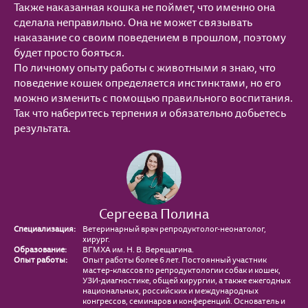
Также наказанная кошка не поймет, что именно она
сделала неправильно. Она не может связывать
наказание со своим поведением в прошлом, поэтому
будет просто бояться.
По личному опыту работы с животными я знаю, что
поведение кошек определяется инстинктами, но его
можно изменить с помощью правильного воспитания.
Так что наберитесь терпения и обязательно добьетесь
результата.
Сергеева Полина
Специализация:
Ветеринарный врач репродуктолог-неонатолог,
хирург.
Образование:
ВГМХА им. Н. В. Верещагина.
Опыт работы:
Опыт работы более 6 лет. Постоянный участник
мастер-классов по репродуктологии собак и кошек,
УЗИ-диагностике, общей хирургии, а также ежегодных
национальных, российских и международных
конгрессов, семинаров и конференций. Основатель и