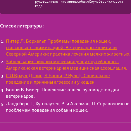
руководитель питомника собак «Соулсберри’с» с 2013
года.
Список литературы:
Питер Л. Борхельт. Проблемы поведения кошек,
связанные с элиминацией. Ветеринарные клиники
Северной Америки: практика лечения мелких животных.
Заболевания нижних мочевыводящих путей кошек.
Американская ветеринарная медицинская ассоциация.
С Л Краул-Дэвис, К Барри, Р Вульф. Социальное
поведение и причины агреессии у кошек.
Бонни В. Бивер. Поведение кошек: руководство для
ветеринаров.
Ландсберг, Г., Хунтхаузен, В. и Акерман, Л. Справочник по
проблемам поведения собак и кошек.