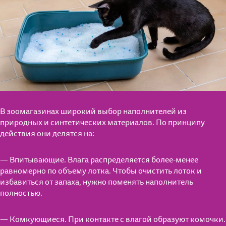
В зоомагазинах широкий выбор наполнителей из
природных и синтетических материалов. По принципу
действия они делятся на:
— Впитывающие. Влага распределяется более-менее
равномерно по объему лотка. Чтобы очистить лоток и
избавиться от запаха, нужно поменять наполнитель
полностью.
— Комкующиеся. При контакте с влагой образуют комочки.