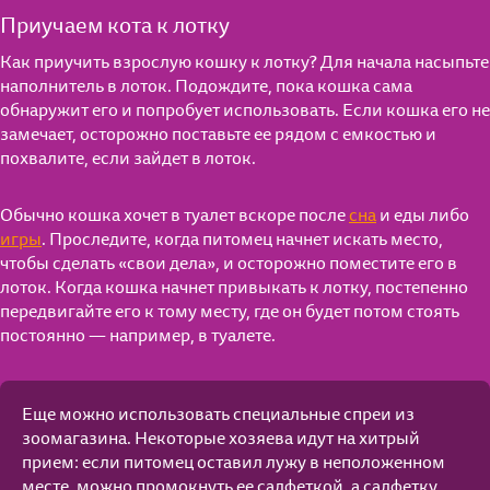
Приучаем кота к лотку
Как приучить взрослую кошку к лотку? Для начала насыпьте
наполнитель в лоток. Подождите, пока кошка сама
обнаружит его и попробует использовать. Если кошка его не
замечает, осторожно поставьте ее рядом с емкостью и
похвалите, если зайдет в лоток.
Обычно кошка хочет в туалет вскоре после
сна
и еды либо
игры
. Проследите, когда питомец начнет искать место,
чтобы сделать «свои дела», и осторожно поместите его в
лоток. Когда кошка начнет привыкать к лотку, постепенно
передвигайте его к тому месту, где он будет потом стоять
Для котят от 1 до 12 мес.
постоянно — например, в туалете.
Для взрослых кошек
Мнение экспертов
Еще можно использовать специальные спреи из
Для кошек старше 7 лет
Полезные материалы
зоомагазина. Некоторые хозяева идут на хитрый
прием: если питомец оставил лужу в неположенном
Влажные рационы
Часто задаваемые вопросы
месте, можно промокнуть ее салфеткой, а салфетку