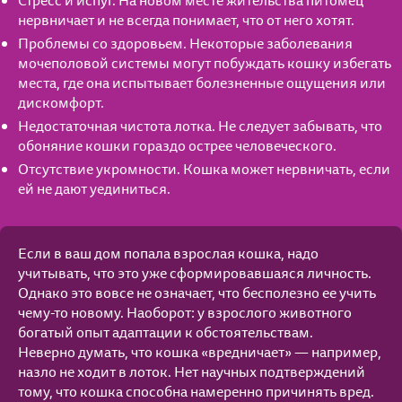
Стресс и испуг. На новом месте жительства питомец
нервничает и не всегда понимает, что от него хотят.
Проблемы со здоровьем. Некоторые заболевания
мочеполовой системы могут побуждать кошку избегать
места, где она испытывает болезненные ощущения или
дискомфорт.
Недостаточная чистота лотка. Не следует забывать, что
обоняние кошки гораздо острее человеческого.
Отсутствие укромности. Кошка может нервничать, если
ей не дают уединиться.
Если в ваш дом попала взрослая кошка, надо
учитывать, что это уже сформировавшаяся личность.
Однако это вовсе не означает, что бесполезно ее учить
чему-то новому. Наоборот: у взрослого животного
богатый опыт адаптации к обстоятельствам.
Неверно думать, что кошка «вредничает» — например,
назло не ходит в лоток. Нет научных подтверждений
тому, что кошка способна намеренно причинять вред.