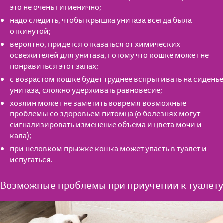
это не очень гигиенично;
надо следить, чтобы крышка унитаза всегда была
откинутой;
вероятно, придется отказаться от химических
освежителей для унитаза, потому что кошке может не
понравиться этот запах;
с возрастом кошке будет труднее вспрыгивать на сиденье
унитаза, сложно удерживать равновесие;
хозяин может не заметить вовремя возможные
проблемы со здоровьем питомца (о болезнях могут
сигнализировать изменение объема и цвета мочи и
кала);
при неловком прыжке кошка может упасть в туалет и
испугаться.
Возможные проблемы при приучении к туалету