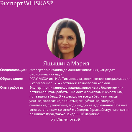
Эксперт WHISKAS®
Яцышина Мария
Специализация:
Эксперт по питанию домашних животных, кандидат
биологических наук
Образование:
РГАУ-МСХА им. К.А. Тимирязева, зооинженер, специализация
– кормление с.-х. животных и технология кормов
Опыт работы:
Эксперт по питанию домашних животных с более чем 15-
летним опытом работы . Помогаю приютам и животным,
попавшим в беду. В нашем доме всегда были питомцы:
усатые, волосатые, пернатые, чешуйчатые, гладкие,
скользкие, сухопутные, водные, дикие и домашние. Вот уже
много лет рядом со мной мой верный рыжий спутник - котик
по кличке Кузя, также найденный на улице.
27 Июля 2026.