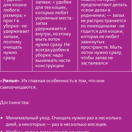
запахи; + удобен
для кошки
предпочитают делать
для тех кошек,
любого
«свои дела» в
которые любят
размера; +
уединении; — запах
укромные места -
прост в
не распространяется
запах
уборке - не
по помещениям - не
удерживается
удерживает
годится для кошки,
внутри, поэтому
запахи,
которая не любит
мыть лоток
поэтому
замкнутых
нужно сразу. Не
очищать
пространств. Мыть
всегда удобен в
нужно
лоток нужно сразу,
уборке: надо
сразу
чтобы запах не
вынимать части
застаивался
конструкции
«
Умные
». Их главная особенность в том, что они
самоочищаются.
Достоинства:
Минимальный уход. Очищать нужно раз в несколько
дней, а некоторые — раз в несколько месяцев.