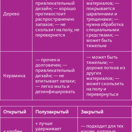
привлекательный
материалов; —
дизайн; — хорошо
покрывается
Дерево
противостоит
царапинами и
распространению
трещинами; —
запахов; — не
нужна обработка
скользит на полу, не
специальными
перевернется
средствами; —
может быть
тяжелым
— может быть
— прочен и
тяжелым; —
долговечен; —
дороже лотков из
привлекательный
других
Керамика
дизайн; — не
материалов; —
впитывает запахи;
может скользить
— легко мыть и
на полу и
дезинфицировать
перевернуться
Открытый
Полузакрытый
Закрытый
+ лучше
— подходит для тех
удерживает
+ удобен
кошек, которые