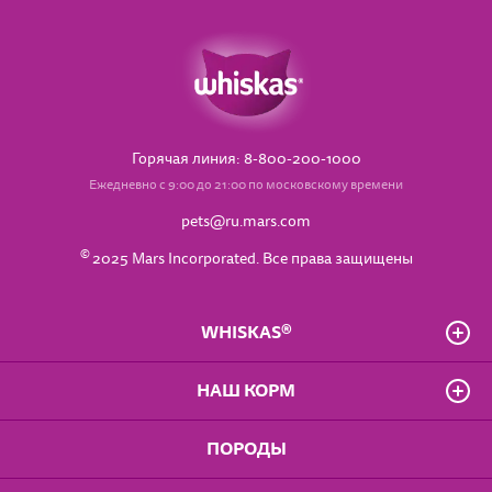
Горячая линия: 8-800-200-1000
Ежедневно с 9:00 до 21:00 по московскому времени
pets@ru.mars.com
©
2025 Mars Incorporated. Все права защищены
WHISKAS®
О бренде
НАШ КОРМ
Часто задаваемые вопросы
Владелец сайта
Для котят от 1 до 12 мес.
ПОРОДЫ
Положение о конфиденциальности
Для взрослых кошек
Доступность
Для кошек старше 7 лет