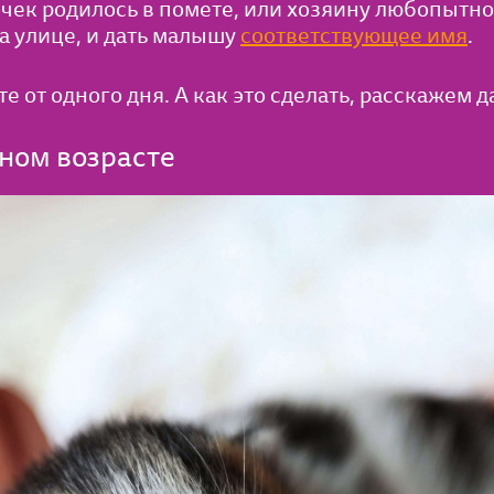
чек родилось в помете, или хозяину любопытно 
а улице, и дать малышу
соответствующее имя
.
е от одного дня. А как это сделать, расскажем д
зном возрасте