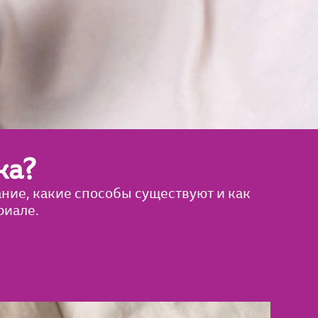
ка?
ание, какие способы существуют и как
риале.