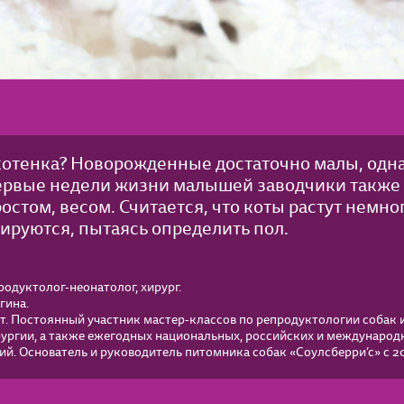
котенка? Новорожденные достаточно малы, одн
первые недели жизни малышей заводчики также
ростом, весом. Считается, что коты растут немн
тируются, пытаясь определить пол.
одуктолог-неонатолог, хирург.
гина.
т. Постоянный участник мастер-классов по репродуктологии собак 
рургии, а также ежегодных национальных, российских и международ
й. Основатель и руководитель питомника собак «Соулсберри’с» с 20