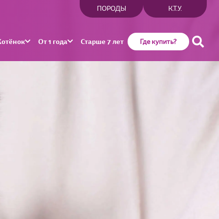
ПОРОДЫ
К.Т.У.
Котёнок
От 1 года
Старше 7 лет
Где купить?