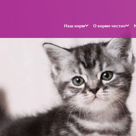
Наш корм
О корме честно