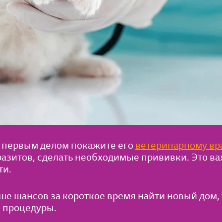
, первым делом покажите его
ветеринарному вр
аразитов, сделать необходимые прививки. Это ва
ти.
ше шансов за короткое время найти новый дом, 
 процедуры.