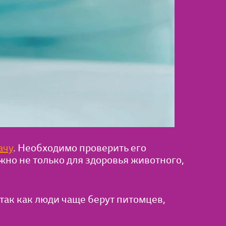
ачу
. Необходимо проверить его
жно не только для здоровья животного,
так как люди чаще берут питомцев,