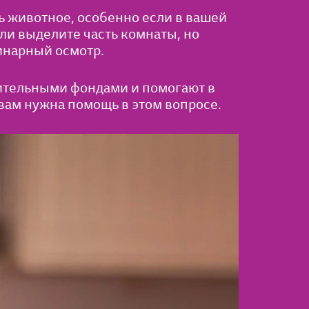
ь животное, особенно если в вашей
ли выделите часть комнаты, но
инарный осмотр.
рительными фондами и помогают в
вам нужна помощь в этом вопросе.