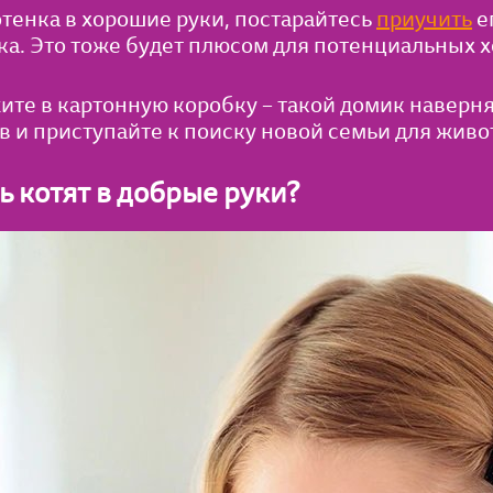
отенка в хорошие руки, постарайтесь
приучить
е
ка. Это тоже будет плюсом для потенциальных х
ите в картонную коробку – такой домик наверня
в и приступайте к поиску новой семьи для живо
 котят в добрые руки?