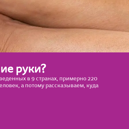
ие руки?
веденных в 9 странах, примерно 220
ловек, а потому рассказываем, куда