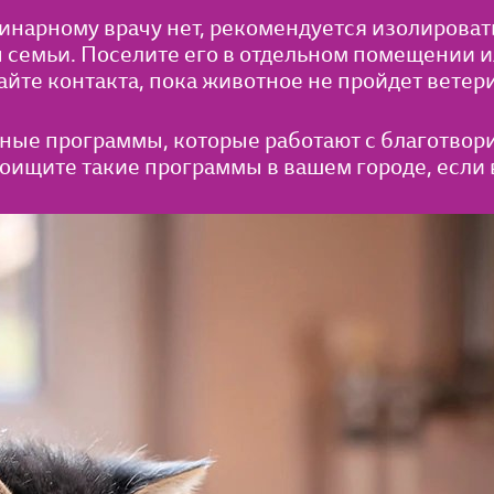
ринарному врачу нет, рекомендуется изолироват
 семьи. Поселите его в отдельном помещении и
йте контакта, пока животное не пройдет ветер
ьные программы, которые работают с благотво
Поищите такие программы в вашем городе, если 