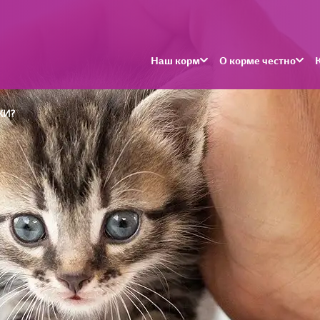
Наш корм
О корме честно
КИ?