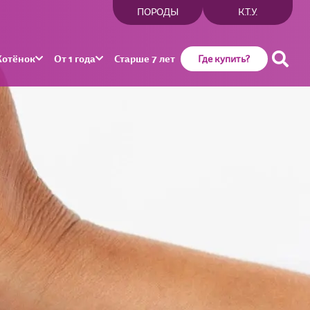
ПОРОДЫ
К.Т.У.
Котёнок
От 1 года
Старше 7 лет
Где купить?