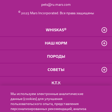
pets@ru.mars.com
©
2025 Mars Incorporated. Все права защищены
WHISKAS®
О бренде
НАШ КОРМ
Часто задаваемые вопросы
Владелец сайта
Для котят от 1 до 12 мес.
ПОРОДЫ
Положение о конфиденциальности
Для взрослых кошек
Доступность
Для кошек старше 7 лет
Правила использования сайта
СОВЕТЫ
Влажные рационы
Пользовательское соглашение
Сухие рационы
Особое удовольствие
Котёнок
К.Т.У.
Для стерилизованных кошек
От 1 года
Старше 7 лет
Мы используем электронные аналитические
ГДЕ КУПИТЬ
Эксперты
данные (cookies) для улучшения
пользовательского опыта, представления
персонализированных рекомендаций, анализа