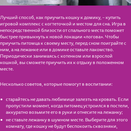
Лучший способ, как приучить кошку к домику, – купить
игровой комплекс с когтеточкой и местом для сна. Игра в
непосредственной близости от спального места поможет
быстрее привыкнуть к новой локации «логова». Чтобы
приучить питомца к своему месту, перед сном поиграйте с
ним, а на лежанке или в домике оставьте лакомство.
Периодически занимаясь с котенком или взрослой
кошкой, вы сможете приучить их к отдыху в положенном
месте.
Несколько советов, которые помогут в воспитании:
старайтесь не давать любимице залезть на кровать. Если
пропустили момент, когда питомец устроился в постели,
аккуратно возьмите его в руки и отнесите на лежанку;
не ставьте лежанку в шумном месте. Выберите для этого
комнату, где кошку не будут беспокоить сквозняки,