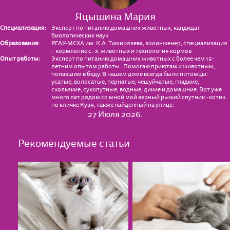
Яцышина Мария
Специализация:
Эксперт по питанию домашних животных, кандидат
биологических наук
Образование:
РГАУ-МСХА им. К.А. Тимирязева, зооинженер, специализация
– кормление с.-х. животных и технология кормов
Опыт работы:
Эксперт по питанию домашних животных с более чем 15-
летним опытом работы . Помогаю приютам и животным,
попавшим в беду. В нашем доме всегда были питомцы:
усатые, волосатые, пернатые, чешуйчатые, гладкие,
скользкие, сухопутные, водные, дикие и домашние. Вот уже
много лет рядом со мной мой верный рыжий спутник - котик
по кличке Кузя, также найденный на улице.
27 Июля 2026.
Рекомендуемые статьи