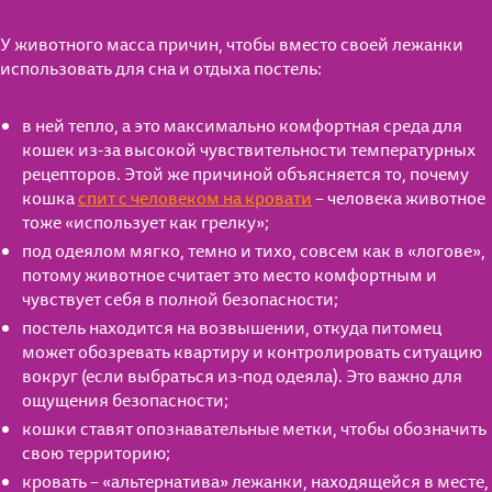
У животного масса причин, чтобы вместо своей лежанки
использовать для сна и отдыха постель:
в ней тепло, а это максимально комфортная среда для
кошек из-за высокой чувствительности температурных
рецепторов. Этой же причиной объясняется то, почему
кошка
спит с человеком на кровати
– человека животное
тоже «использует как грелку»;
под одеялом мягко, темно и тихо, совсем как в «логове»,
потому животное считает это место комфортным и
чувствует себя в полной безопасности;
постель находится на возвышении, откуда питомец
может обозревать квартиру и контролировать ситуацию
вокруг (если выбраться из-под одеяла). Это важно для
ощущения безопасности;
кошки ставят опознавательные метки, чтобы обозначить
свою территорию;
кровать – «альтернатива» лежанки, находящейся в месте,