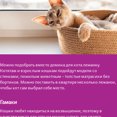
Воспитание
Уход
Для стерилизованных кошек
Питание
Кошкин дом
Уход
Играем вместе
Кошкин дом
Питание
Играем вместе
Можно подобрать вместо домика для кота лежанку.
Котятам и взрослым кошкам подойдут модели со
стенками, пожилым животным – толстые матрасики без
бортиков. Можно поставить в квартире несколько лежанок,
чтобы кот сам выбрал себе место.
Гамаки
Кошки любят находиться на возвышении, поэтому в
качестве места для отдыха можно купить для своего