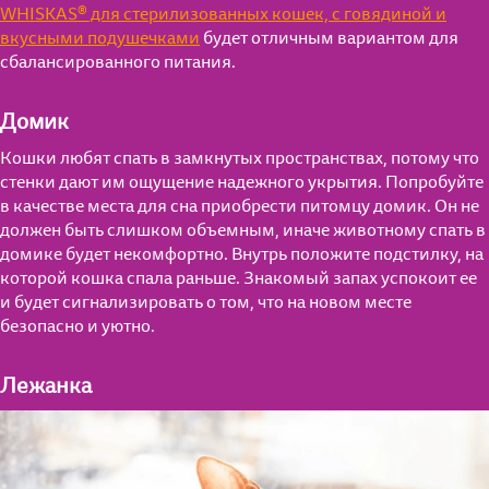
WHISKAS® для стерилизованных кошек, с говядиной и
вкусными подушечками
будет отличным вариантом для
сбалансированного питания.
Домик
Кошки любят спать в замкнутых пространствах, потому что
стенки дают им ощущение надежного укрытия. Попробуйте
в качестве места для сна приобрести питомцу домик. Он не
Для котят от 1 до 12 мес.
должен быть слишком объемным, иначе животному спать в
домике будет некомфортно. Внутрь положите подстилку, на
Для взрослых кошек
Мнение экспертов
которой кошка спала раньше. Знакомый запах успокоит ее
и будет сигнализировать о том, что на новом месте
Для кошек старше 7 лет
Полезные материалы
безопасно и уютно.
Влажные рационы
Часто задаваемые вопросы
Лежанка
Полезные материалы
Сухие рационы
Поведение
Поведение
Особое удовольствие