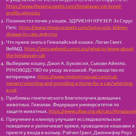
https://www.thesprucepets.com/himalayan-cat-breed-
profile-4691062
Поликистоз почек у кошек. ЭДРИЕНН КРУЗЕР. Зэ Спрус
Петс.
https://www.thesprucepets.com/polycystic-kidney-
disease-in-cats-4585150
Что нужно знать о Гималайской кошке. Логан Смит.
ВебМД.
https://pets.webmd.com/cats/what-to-know-about-
the-himalayan-cat
Выбираем кошку. Джон А. Буковски, Сьюзан Айелло.
РУКОВОДСТВО по уходу за кошкой. Руководство по
ветеринарии.
https://www.msdvetmanual.com/cat-
owners/selecting-and-providing-a-home-for-a-cat/selecting-
a-cat
Проблемы генетического благополучия домашних
животных. Гималаи. Федерация университетов по
защите животных.
https://www.ufaw.org.uk/cats/himalayan
Приучение к кликеру улучшает исследовательское
поведение и увеличивает время, проводимое кошками в
приюте у входа в вольер. Рэйчел Грант, Дженнифер Роуз