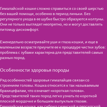
Гималайской кошке сложно справиться со своей шерстью
без вашей помощи, особенно в период линьки. Без
регулярного ухода в ее шубке быстро образуются колтуны.
Они не только выглядят неопрятно, но и могут доставлять
питомцу дискомфорт.
Еженедельно осматривайте уши и глаза кошки, и еще в
маленьком возрасте приучите ее к процедуре чистки зубов:
проблема с зубами характерна для представителей самых
разных пород.
Особенности здоровья породы
Ряд особенностей здоровья гималайцев связан со
строением головы. Кошка относится к так называемым
брахицефалам, что означает «короткая голова».
Представителей таких пород легко узнать по короткой
плоской мордочке и большим выпуклым глазам.
Для котят от 1 до 12 мес.
Гималайская кошка, как гибрид сиамской и персидской