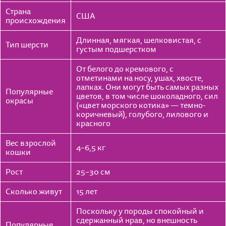
Страна
США
происхождения
Длинная, мягкая, шелковистая, с
Тип шерсти
густым подшерстком
От белого до кремового, с
отметинами на носу, ушах, хвосте,
лапках. Они могут быть самых разных
Популярные
цветов, в том числе шоколадного, сил
окрасы
(«цвет морского котика» — темно-
коричневый), голубого, лилового и
красного
Вес взрослой
4–6,5 кг
кошки
Рост
25–30 см
Сколько живут
15 лет
Поскольку у породы спокойный и
сдержанный нрав, но внешность
Популярные