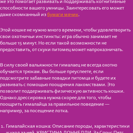
же это помогает развивать и поддерживать когнитивные
способности вашего умницы. Заинтересовать его может
даже скомканный из
бумаги мячик
.
Этой кошке не нужно много времени, чтобы удовлетворить
свои охотничьи инстинкты: игра обычно занимает не
больше 15 минут. Но если такой возможности не
предоставить, от скуки питомец может напроказничать.
В силу своей вальяжности гималаец не всегда охотно
обучается трюкам. Вы больше преуспеете, если
подсмотрите забавные повадки питомца и будете их
развивать с помощью поощрения лакомствами. Это
позволит поддерживать физическую активность кошки.
Однако дрессировка нужна скорее для того, чтобы
поощрить гималайца за правильное поведение —
например, за посещение лотка.
Гималайская кошка: Описание породы, характеристики
и уход за ней. КРИСТИНА ДОННЕЛЛИ. Зэ Спрус Петс.