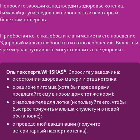
Попросите заводчика подтвердить здоровье котенка.
Гималайцы унаследовали склонность к некоторым
болезням от персов.
Приобретая котенка, обратите внимание на его поведение.
Здоровый малыш любопытен и готов к общению. Вялость и
чрезмерная пугливость могут говорить о нездоровье.
Опыт эксперта WHISKAS®
. Спросите у заводчика:
о состоянии здоровья матери и отца котенка;
о рационе питомца (хотя бы первое время
предлагайте ему в новом доме тот же корм);
о наполнителе для лотка (используйте его, чтобы
быстрее приучить малыша к туалету и в новой
обстановке);
о проведенной вакцинации (получите
ветеринарный паспорт котенка).