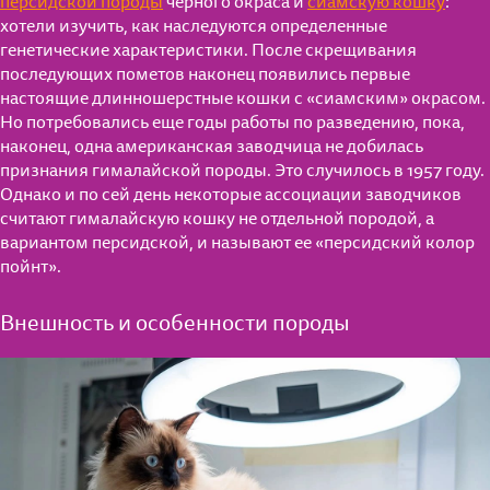
персидской породы
черного окраса и
сиамскую кошку
:
хотели изучить, как наследуются определенные
генетические характеристики. После скрещивания
последующих пометов наконец появились первые
настоящие длинношерстные кошки с «сиамским» окрасом.
Но потребовались еще годы работы по разведению, пока,
наконец, одна американская заводчица не добилась
признания гималайской породы. Это случилось в 1957 году.
Однако и по сей день некоторые ассоциации заводчиков
считают гималайскую кошку не отдельной породой, а
вариантом персидской, и называют ее «персидский колор
пойнт».
Внешность и особенности породы