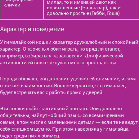
милая, то и имена ей дают как
клички
возвышенные (Бальтазар), так и
довольно простые (Габби, Гоша)
Характер и поведение
У гималайской кошки характер дружелюбный и спокойный
характер. Она очень любит играть, но вряд ли станет,
например, взбираться на занавески. Для физической
активности ей вовсе не нужно много пространства.
Порода обожает, когда хозяин уделяет ей внимание, и сама
отвечает взаимностью. Вполне вероятно, что гималаец
будет встречать вас с работы прямо у дверей.
Эти кошки любят тактильный контакт. Они довольно
общительны, найдут «общий язык» со всеми членами
семьи, в том числе с маленькими детьми — если те не ведут
себя слишком шумно. При этом наверняка у гималайца
будет среди них любимец.