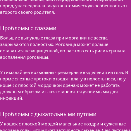
пород, унаследовала такую анатомическую особенность от
Для взрослых кошек
Мнение экспертов
второго своего родителя.
Для кошек старше 7 лет
Полезные материалы
Проблемы с глазами
Влажные рационы
Часто задаваемые вопросы
Большие выпуклые глаза при моргании не всегда
Полезные материалы
закрываются полностью. Роговица может дольше
Сухие рационы
оставаться незащищенной, из-за этого есть риск кератита —
Поведение
воспаления роговицы.
Поведение
Особое удовольствие
Воспитание
Уход
У гималайцев возможны чрезмерные выделения из глаз. В
Для стерилизованных кошек
норме слезные протоки отводят влагу в полость носа, но у
Питание
кошек с плоской мордочкой дренаж может не работать
Кошкин дом
должным образом и глаза становятся уязвимыми для
Уход
инфекций.
Играем вместе
Кошкин дом
Проблемы с дыхательными путями
Питание
У кошек с плоской мордой маленькие ноздри и суженные
Играем вместе
носовые ходы. Это может затруднять дыхание. Сам питомец