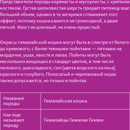
Представители породы коренасты и мускулисты, с крепким
костяком. Густая шелковистая шерсть придает питомцу еще
больший объем, однако в то же время сглаживает этот
эффект, поэтому кошка кажется не громоздкой, а даже
легкой. Хвост не длинный, но очень пушистый.
Окрасы гималайской кошки могут быть в спектре от белого
до кремового, с более темными пойнтами — пятнами на
мордочке, ушах, хвосте и лапах. Пойнты могут быть
нескольких входящих в стандарт цветов, в том числе
лилового, шоколадного, сил (цвета морского котика),
красного и голубого. Полосатый и черепаховый окрас
также допускаются, но только в пойнтах.
Название
Гималайская кошка
породы
Как еще
называют
Гималайцы Гималаи Гимми
породу