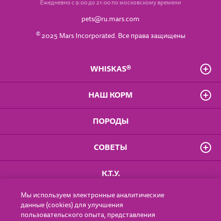
Ежедневно с 9:00 до 21:00 по московскому времени
pets@ru.mars.com
©
2025 Mars Incorporated. Все права защищены
WHISKAS®
О бренде
НАШ КОРМ
Часто задаваемые вопросы
Владелец сайта
Для котят от 1 до 12 мес.
ПОРОДЫ
Положение о конфиденциальности
Для взрослых кошек
Доступность
Для кошек старше 7 лет
Правила использования сайта
СОВЕТЫ
Влажные рационы
Пользовательское соглашение
Сухие рационы
Особое удовольствие
Котёнок
К.Т.У.
Для стерилизованных кошек
От 1 года
Старше 7 лет
Мы используем электронные аналитические
ГДЕ КУПИТЬ
Эксперты
данные (cookies) для улучшения
пользовательского опыта, представления