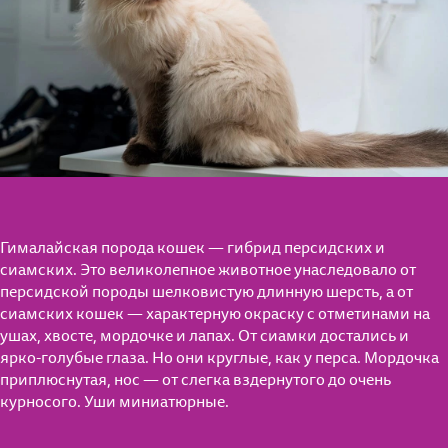
Гималайская порода кошек — гибрид персидских и
сиамских. Это великолепное животное унаследовало от
персидской породы шелковистую длинную шерсть, а от
сиамских кошек — характерную окраску с отметинами на
ушах, хвосте, мордочке и лапах. От сиамки достались и
ярко-голубые глаза. Но они круглые, как у перса. Мордочка
приплюснутая, нос — от слегка вздернутого до очень
курносого. Уши миниатюрные.