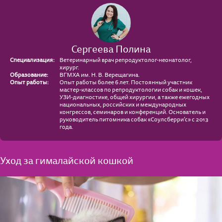
Сергеева Полина
Специализация:
Ветеринарный врач репродуктолог-неонатолог,
хирург.
Образование:
ВГМХА им. Н. В. Верещагина.
Опыт работы:
Опыт работы более 6 лет. Постоянный участник
мастер-классов по репродуктологии собак и кошек,
УЗИ-диагностике, общей хирургии, а также ежегодных
национальных, российских и международных
конгрессов, семинаров и конференций. Основатель и
руководитель питомника собак «Соулсберри’с» с 2013
года.
Уход за гималайской кошкой