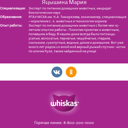
Яцышина Мария
Специализация:
Эксперт по питанию домашних животных, кандидат
биологических наук
Образование:
РГАУ-МСХА им. К.А. Тимирязева, зооинженер, специализация
– кормление с.-х. животных и технология кормов
Опыт работы:
Эксперт по питанию домашних животных с более чем 15-
летним опытом работы . Помогаю приютам и животным,
попавшим в беду. В нашем доме всегда были питомцы:
усатые, волосатые, пернатые, чешуйчатые, гладкие,
скользкие, сухопутные, водные, дикие и домашние. Вот уже
много лет рядом со мной мой верный рыжий спутник - котик
по кличке Кузя, также найденный на улице.
Горячая линия: 8-800-200-1000