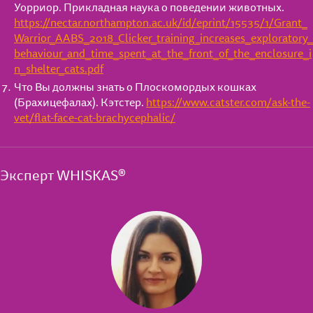
Уорриор. Прикладная наука о поведении животных.
https://nectar.northampton.ac.uk/id/eprint/15535/1/Grant_
Warrior_AABS_2018_Clicker_training_increases_exploratory_
behaviour_and_time_spent_at_the_front_of_the_enclosure_i
n_shelter_cats.pdf
Что Вы должны знать о Плоскомордых кошках
(Брахицефалах). Кэтстер.
https://www.catster.com/ask-the-
vet/flat-face-cat-brachycephalic/
Эксперт WHISKAS®