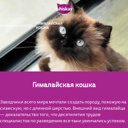
ГИМАЛАЙСКАЯ
ГЛАВНАЯ
ПОРОДЫ
КОШКА
Гималайская кошка
Заводчики всего мира мечтали создать породу, похожую на
сиамскую, но с длинной шерстью. Внешний вид гималайца
— доказательство того, что десятилетия трудов
специалистов по разведению все-таки увенчались успехом.