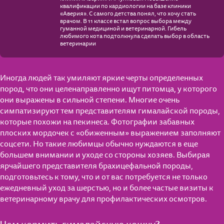
квалификации по кардиологии на базе клиники
«Аверия». С самого детства понял, что хочу стать
врачом. В 11 классе встал вопрос выбора между
гуманной медициной и ветеринарной. Гибель
любимого кота подтолкнула сделать выбор в область
ветеринарии
Иногда людей так умиляют яркие черты определенных
пород, что они целенаправленно ищут питомца, у которого
они выражены в сильной степени. Многие очень
симпатизируют тем представителям гималайской породы,
которые похожи на пекинеса. Фотографии забавных
плоских мордочек с «обиженным» выражением заполняют
соцсети. Но такие любимцы обычно нуждаются в еще
большем внимании и уходе со стороны хозяев. Выбирая
ярчайшего представителя брахицефальной породы,
подготовьтесь к тому, что и от вас потребуется не только
ежедневный уход за шерстью, но и более частые визиты к
ветеринарному врачу для профилактических осмотров.