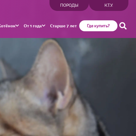
ПОРОДЫ
К.Т.У.
Котёнок
От 1 года
Старше 7 лет
Где купить?