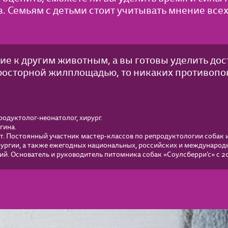
 Семьям с детьми стоит учитывать мнение всех
е к другим животным, а вы готовы уделить до
росторной жилплощадью, то никаких противопок
одуктолог-неонатолог, хирург.
гина.
т. Постоянный участник мастер-классов по репродуктологии собак 
рургии, а также ежегодных национальных, российских и международ
й. Основатель и руководитель питомника собак «Соулсберри’с» с 20