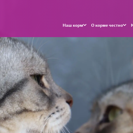
Наш корм
О корме честно