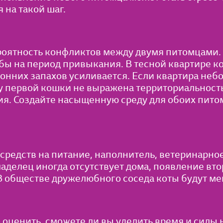
 на такой шаг.
роятность конфликтов между двумя питомцами. 
я бы на период привыкания. В тесной квартире 
ронних запахов усиливается. Если квартира небо
и у первой кошки не выражена территориальност
я. Создайте насыщенную среду для обоих питом
средств на питание, наполнитель, ветеринарно
ладелец иногда отсутствует дома, появление вт
 обществе дружелюбного соседа коты будут ме
 оценить, сможете ли вы уделить время и силы 