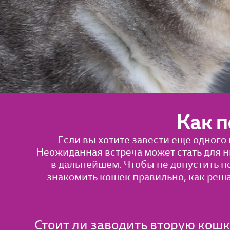
Как 
Если вы хотите завести еще одного
Неожиданная встреча может стать для 
в дальнейшем. Чтобы не допустить по
знакомить кошек правильно, как реша
Стоит ли заводить вторую кошк