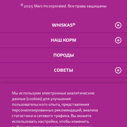
Для стерилизованных кошек
©
2025 Mars Incorporated. Все права защищены
Питание
Кошкин дом
Уход
Играем вместе
WHISKAS®
Кошкин дом
Питание
О бренде
НАШ КОРМ
Часто задаваемые вопросы
Играем вместе
Владелец сайта
Для котят от 1 до 12 мес.
ПОРОДЫ
Положение о конфиденциальности
Для взрослых кошек
Доступность
Для кошек старше 7 лет
Правила использования сайта
СОВЕТЫ
Влажные рационы
Пользовательское соглашение
Сухие рационы
Особое удовольствие
Котёнок
К.Т.У.
Для стерилизованных кошек
От 1 года
Мы используем электронные аналитические
Старше 7 лет
данные (cookies) для улучшения
ГДЕ КУПИТЬ
Эксперты
пользовательского опыта, представления
персонализированных рекомендаций, анализа
статистики и сетевого трафика. Вы можете
Рекламодатель
использовать настройки, чтобы изменить