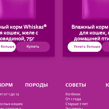
ый корм Whiskas®
Влажный корм 
я кошек, желе с
для кошек, 
овядиной, 75г
домашней пти
ь больше
Купить
Узнать больше
КОРМ
ПОРОДЫ
СОВЕТЫ
К
т от 1 до 12
Котёнок
От 1 года
ослых кошек
Старше 7 лет
ек старше 7
Эксперты