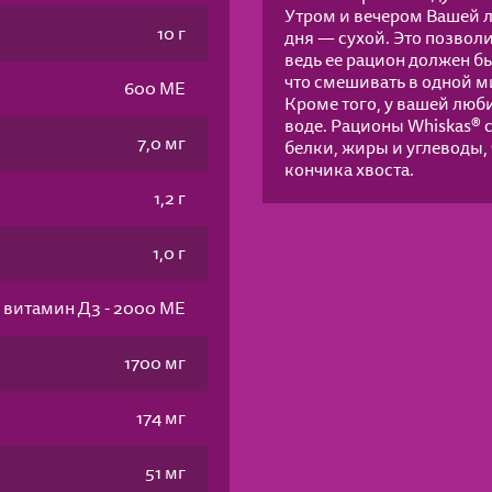
Утром и вечером Вашей л
10 г
дня — сухой. Это позвол
ведь ее рацион должен б
что смешивать в одной м
600 МЕ
Кроме того, у вашей люб
воде. Рационы Whiskas®
7,0 мг
белки, жиры и углеводы,
кончика хвоста.
1,2 г
1,0 г
витамин Д3 - 2000 МЕ
1700 мг
174 мг
51 мг