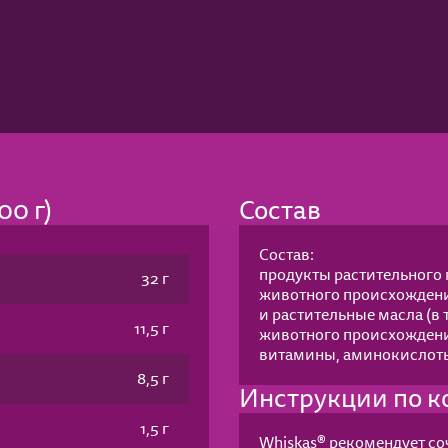
0 г)
Состав
Состав:
продукты растительного 
32 г
животного происхождени
и растительные масла (в
11,5 г
животного происхождени
витамины, аминокислоты 
8,5 г
Инструкции по 
1,5 г
Whiskas® рекомендует со