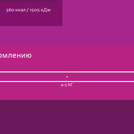
360 ккал / 1505 кДж
ормлению
4-5 КГ