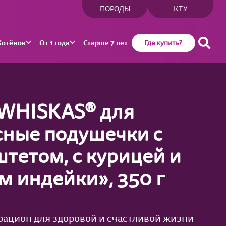
ПОРОДЫ
К.Т.У.
Котёнок
От 1 года
Старше 7 лет
Где купить?
 WHISKAS® для
сные подушечки с
тетом, с курицей и
 индейки», 350 г
рацион для здоровой и счастливой жизни