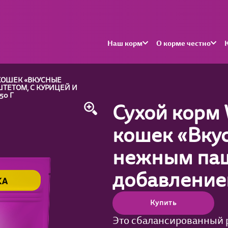
Наш корм
О корме честно
 КОШЕК «ВКУСНЫЕ
ЕТОМ, С КУРИЦЕЙ И
50 Г
Сухой корм
кошек «Вку
нежным паш
добавлением
Купить
Это сбалансированный 