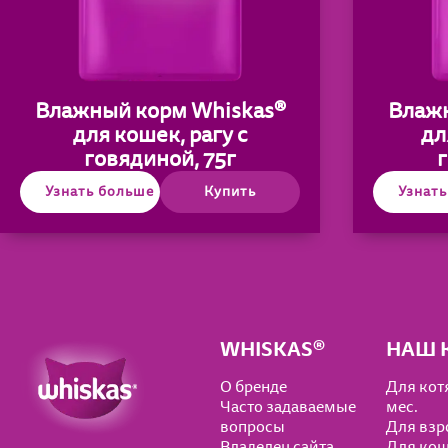
Влажный корм Whiskas®
Влажн
для кошек, рагу с
дл
говядиной, 75г
г
Узнать больше
Купить
Узнат
WHISKAS®
НАШ 
О бренде
Для котя
Часто задаваемые
мес.
вопросы
Для взр
Владелец сайта
Для кош