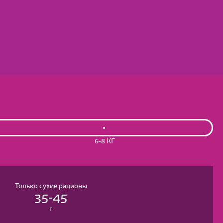
6-8 КГ
Только сухие рационы
35-45
г