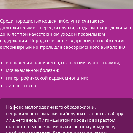
Среди породистых кошек нибелунги считаются
долгожителями – нередки случаи, когда питомцы доживают
до 18 лет при качественном уходе и правильном
содержании. Порода считается здоровой, но необходим
ветеринарный контроль для своевременного выявления:
воспаления ткани десен, отложений зубного камня;
мочекаменной болезни;
гипертрофической кардиомиопатии;
лишнего веса.
На фоне малоподвижного образа жизни,
неправильного питания нибелунги склонны к набору
лишнего веса. Питомцы этой породы с возрастом
становятся менее активными, поэтому владельцу