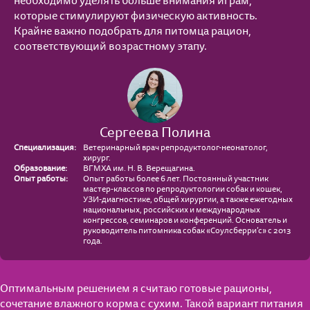
необходимо уделять больше внимания играм,
которые стимулируют физическую активность.
Крайне важно подобрать для питомца рацион,
соответствующий возрастному этапу.
Сергеева Полина
Специализация:
Ветеринарный врач репродуктолог-неонатолог,
хирург.
Образование:
ВГМХА им. Н. В. Верещагина.
Опыт работы:
Опыт работы более 6 лет. Постоянный участник
мастер-классов по репродуктологии собак и кошек,
УЗИ-диагностике, общей хирургии, а также ежегодных
национальных, российских и международных
конгрессов, семинаров и конференций. Основатель и
руководитель питомника собак «Соулсберри’с» с 2013
года.
Оптимальным решением я считаю готовые рационы,
сочетание влажного корма с сухим. Такой вариант питания