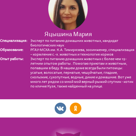
Яцышина Мария
Специализация:
Эксперт по питанию домашних животных, кандидат
биологических наук
Образование:
РГАУ-МСХА им. К.А. Тимирязева, зооинженер, специализация
– кормление с.-х. животных и технология кормов
Опыт работы:
Эксперт по питанию домашних животных с более чем 15-
летним опытом работы . Помогаю приютам и животным,
попавшим в беду. В нашем доме всегда были питомцы:
усатые, волосатые, пернатые, чешуйчатые, гладкие,
скользкие, сухопутные, водные, дикие и домашние. Вот уже
много лет рядом со мной мой верный рыжий спутник - котик
по кличке Кузя, также найденный на улице.