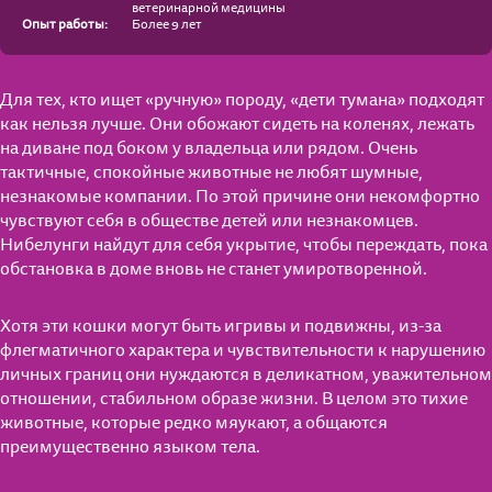
ветеринарной медицины
Опыт работы:
Более 9 лет
Для тех, кто ищет «ручную» породу, «дети тумана» подходят
как нельзя лучше. Они обожают сидеть на коленях, лежать
на диване под боком у владельца или рядом. Очень
тактичные, спокойные животные не любят шумные,
незнакомые компании. По этой причине они некомфортно
чувствуют себя в обществе детей или незнакомцев.
Нибелунги найдут для себя укрытие, чтобы переждать, пока
обстановка в доме вновь не станет умиротворенной.
Хотя эти кошки могут быть игривы и подвижны, из-за
флегматичного характера и чувствительности к нарушению
личных границ они нуждаются в деликатном, уважительном
отношении, стабильном образе жизни. В целом это тихие
животные, которые редко мяукают, а общаются
преимущественно языком тела.