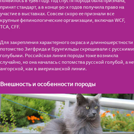
появилось в 1986 году. Год спустя порода была признана,
принят стандарт, а в конце 90-х годов получила право на
участие в выставках. Совсем скоро ее признали все
крупные фелинологические организации, включая WCF,
TCA, CFF.
Для закрепления характерного окраса и длинношерстности
потомство Зигфрида и Брунгильды скрещивали с русскими
голубыми. Российская линия породы тоже возникла
случайно, но она началась с потомства русской голубой, а не
ангорской, как в американской линии.
Внешность и особенности породы