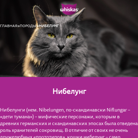
ГЛАВНАЯ
ПОРОДЫ
НИБЕЛУНГ
Нибелунг
Нибелунги (нем. Nibelungen, по-скандинавски Niflungar –
«дети тумана») – мифические персонажи, которым в
древних германских и скандинавских эпосах была отведена
роль хранителей сокровищ. В отличие от своих не очень
дружелюбных «прототипов», кошки нибелунг – само