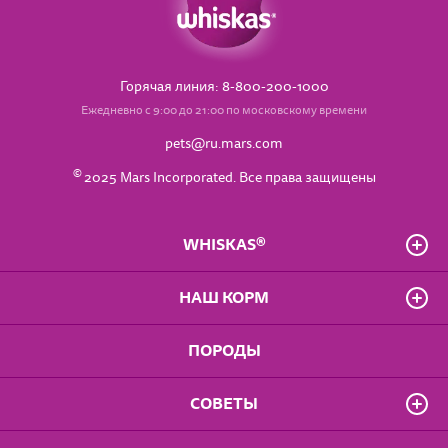
Горячая линия: 8-800-200-1000
Ежедневно с 9:00 до 21:00 по московскому времени
pets@ru.mars.com
©
2025 Mars Incorporated. Все права защищены
WHISKAS®
О бренде
НАШ КОРМ
Часто задаваемые вопросы
Владелец сайта
Для котят от 1 до 12 мес.
ПОРОДЫ
Положение о конфиденциальности
Для взрослых кошек
Доступность
Для кошек старше 7 лет
Правила использования сайта
СОВЕТЫ
Влажные рационы
Пользовательское соглашение
Сухие рационы
Особое удовольствие