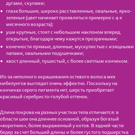
дугами, скулами;
глаза большие, широко расставленные, овальные, ярко-
зеленые (цвет начинает проявляться примерно с 4-х
месячного возраста);
уши крупные, стоят с небольшим наклоном вперед,
открытые, благодаря чему кажутся прозрачными;
конечности прямые, длинные, мускулистые с изящными
лапами, овальными подушечками;
хвост длинный, пушистый, с более светлым кончиком.
Из-за неполного окрашивания остевого волоса мех
нибелунгов выглядит очень эффектно. Поскольку на
кончиках серого пигмента нет, шерсть приобретает
красивый серебристо-голубой оттенок.
Длина покрова на разных участках тела отличается: в
области шеи она длиннее основной, образуя богатый
«воротник», более выраженный у котов. В задней части
бедер за счет большей длины и более густого подшерстка