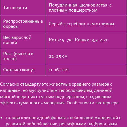
Полудлинная, шелковистая, с
Тип шерсти
плотным подшерстком
Распространенные
Серый с серебристым отливом
окрасы
Вес взрослой
Коты: 5–7кг. Кошки: 3,5–4 кг
кошки
Рост (высота в
22–25 см
холке)
Сколько живут
11–16+ лет
Согласно стандарту это животные среднего размера с
изящным, но мускулистым телосложением, длинной,
мягкой шерстью с густым подшерстком, создающим
эффект «туманного» мерцания. Особенности экстерьера:
голова клиновидной формы с небольшой мордочкой с
развитой лобной частью, рельефными надбровными