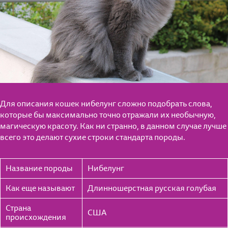
Для описания кошек нибелунг сложно подобрать слова,
которые бы максимально точно отражали их необычную,
магическую красоту. Как ни странно, в данном случае лучше
всего это делают сухие строки стандарта породы.
Название породы
Нибелунг
Как еще называют
Длинношерстная русская голубая
Страна
США
происхождения