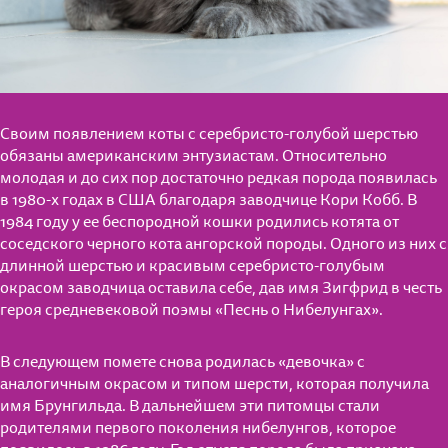
Своим появлением коты с серебристо-голубой шерстью
обязаны американским энтузиастам. Относительно
молодая и до сих пор достаточно редкая порода появилась
в 1980-х годах в США благодаря заводчице Кори Кобб. В
1984 году у ее беспородной кошки родились котята от
соседского черного кота ангорской породы. Одного из них с
длинной шерстью и красивым серебристо-голубым
окрасом заводчица оставила себе, дав имя Зигфрид в честь
героя средневековой поэмы «Песнь о Нибелунгах».
В следующем помете снова родилась «девочка» с
аналогичным окрасом и типом шерсти, которая получила
имя Брунгильда. В дальнейшем эти питомцы стали
родителями первого поколения нибелунгов, которое