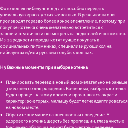
Фото кошек нибелунг вряд ли способно передать
Для котят от 1 до 12 мес.
уникальную красоту этих животных. В реальности они
производят гораздо более яркое впечатление, поэтому при
Для взрослых кошек
Мнение экспертов
покупке котенка очень желательно встретиться с
заводчиком лично и посмотреть на родителей и потомство.
Для кошек старше 7 лет
Полезные материалы
Из-за редкости породы котят лучше покупать в
официальных питомниках, специализирующихся на
Влажные рационы
Часто задаваемые вопросы
нибелунгах и/или русских голубых кошках.
Полезные материалы
Сухие рационы
H3 Важные моменты при выборе котенка
Поведение
Поведение
Особое удовольствие
Планировать переезд в новый дом желательно не раньше
Воспитание
Уход
3 месяцев со дня рождения. Во-первых, выбрать котенка
Для стерилизованных кошек
будет проще – к этому времени проявляются окрас и
Питание
Кошкин дом
характер; во-вторых, малышу будет легче адаптироваться
на новом месте.
Уход
Играем вместе
Обратите внимание на внешность и поведение. У
здорового котенка шерсть без проплешин, глаза чистые
Кошкин дом
Питание
(радужная оболочка может быть желтой с зеленым