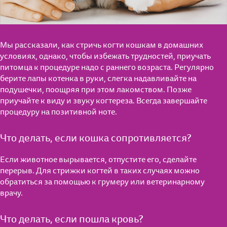
Сухие рационы
Поведение
Поведение
Особое удовольствие
Воспитание
Уход
Мы рассказали, как стричь когти кошкам в домашних
Для стерилизованных кошек
условиях, однако, чтобы избежать трудностей, приучать
Питание
Кошкин дом
питомца к процедуре надо с раннего возраста. Регулярно
берите лапы котенка в руки, слегка надавливайте на
Уход
подушечки, поощряя при этом лакомством. Позже
Играем вместе
приучайте к виду и звуку когтереза. Всегда завершайте
Кошкин дом
процедуру на позитивной ноте.
Питание
Играем вместе
Что делать, если кошка сопротивляется?
Если животное вырывается, отпустите его, сделайте
перерыв. Для стрижки когтей в таких случаях можно
обратиться за помощью к грумеру или ветеринарному
врачу.
Что делать, если пошла кровь?