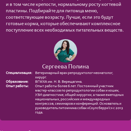
и в том числе крепости, нормальному росту когтевой
пластины. Подбирайте для питомца меню,
соответствующее возрасту. Лучше, если это будут
готовые корма, которые обеспечивают комплексное
поступление всех необходимых питательных веществ.
Сергеева Полина
Специализация:
Ветеринарный врач репродуктолог-неонатолог,
хирург.
Образование:
ВГМХА им. Н. В. Верещагина.
Опыт работы:
Опыт работы более 6 лет. Постоянный участник
мастер-классов по репродуктологии собак и кошек,
УЗИ-диагностике, общей хирургии, а также ежегодных
национальных, российских и международных
конгрессов, семинаров и конференций. Основатель и
руководитель питомника собак «Соулсберри’с» с 2013
года.