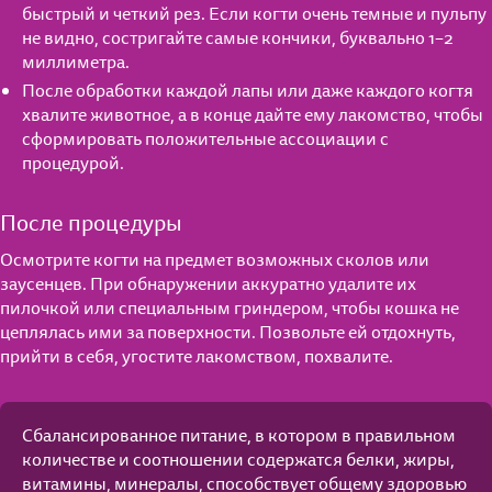
быстрый и четкий рез. Если когти очень темные и пульпу
не видно, состригайте самые кончики, буквально 1–2
миллиметра.
После обработки каждой лапы или даже каждого когтя
хвалите животное, а в конце дайте ему лакомство, чтобы
сформировать положительные ассоциации с
процедурой.
После процедуры
Осмотрите когти на предмет возможных сколов или
заусенцев. При обнаружении аккуратно удалите их
пилочкой или специальным гриндером, чтобы кошка не
цеплялась ими за поверхности. Позвольте ей отдохнуть,
прийти в себя, угостите лакомством, похвалите.
Сбалансированное питание, в котором в правильном
количестве и соотношении содержатся белки, жиры,
витамины, минералы, способствует общему здоровью