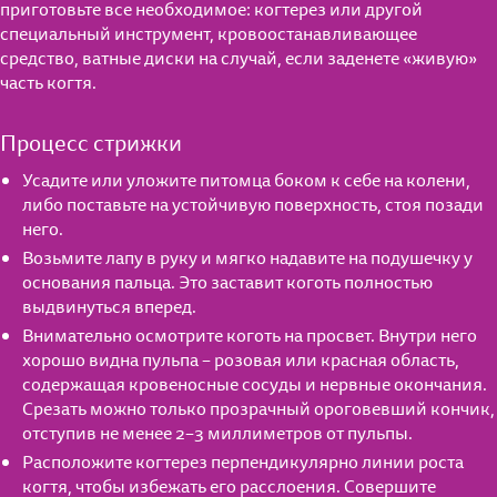
приготовьте все необходимое: когтерез или другой
специальный инструмент, кровоостанавливающее
средство, ватные диски на случай, если заденете «живую»
часть когтя.
Процесс стрижки
Усадите или уложите питомца боком к себе на колени,
либо поставьте на устойчивую поверхность, стоя позади
него.
Возьмите лапу в руку и мягко надавите на подушечку у
основания пальца. Это заставит коготь полностью
выдвинуться вперед.
Внимательно осмотрите коготь на просвет. Внутри него
хорошо видна пульпа – розовая или красная область,
содержащая кровеносные сосуды и нервные окончания.
Срезать можно только прозрачный ороговевший кончик,
отступив не менее 2–3 миллиметров от пульпы.
Расположите когтерез перпендикулярно линии роста
когтя, чтобы избежать его расслоения. Совершите