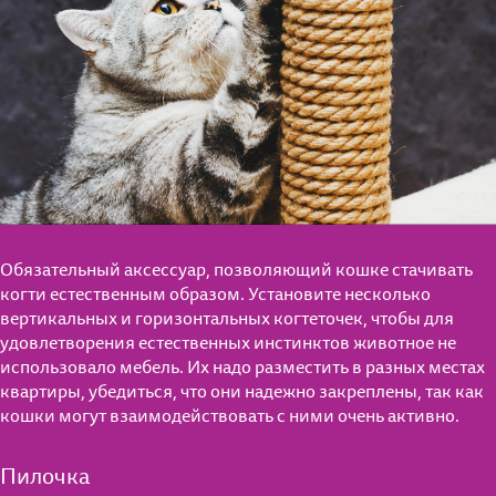
Обязательный аксессуар, позволяющий кошке стачивать
когти естественным образом. Установите несколько
вертикальных и горизонтальных когтеточек, чтобы для
удовлетворения естественных инстинктов животное не
использовало мебель. Их надо разместить в разных местах
квартиры, убедиться, что они надежно закреплены, так как
кошки могут взаимодействовать с ними очень активно.
Пилочка