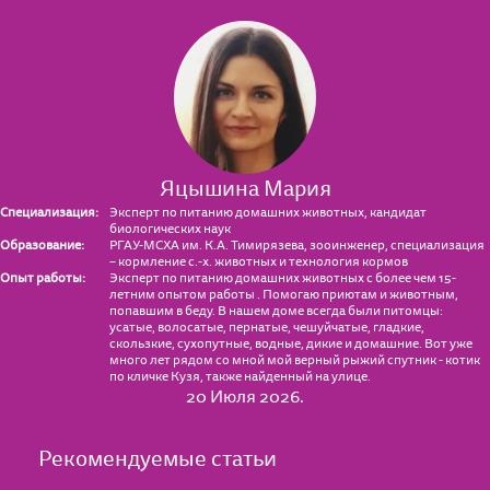
Яцышина Мария
Специализация:
Эксперт по питанию домашних животных, кандидат
биологических наук
Образование:
РГАУ-МСХА им. К.А. Тимирязева, зооинженер, специализация
– кормление с.-х. животных и технология кормов
Опыт работы:
Эксперт по питанию домашних животных с более чем 15-
летним опытом работы . Помогаю приютам и животным,
попавшим в беду. В нашем доме всегда были питомцы:
усатые, волосатые, пернатые, чешуйчатые, гладкие,
скользкие, сухопутные, водные, дикие и домашние. Вот уже
много лет рядом со мной мой верный рыжий спутник - котик
по кличке Кузя, также найденный на улице.
20 Июля 2026.
Рекомендуемые статьи