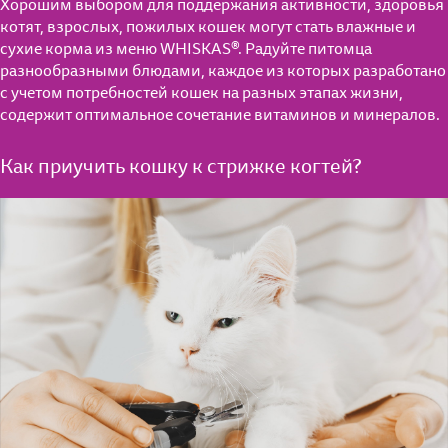
Хорошим выбором для поддержания активности, здоровья
котят, взрослых, пожилых кошек могут стать влажные и
сухие корма из меню WHISKAS®. Радуйте питомца
разнообразными блюдами, каждое из которых разработано
с учетом потребностей кошек на разных этапах жизни,
содержит оптимальное сочетание витаминов и минералов.
Как приучить кошку к стрижке когтей?
Для котят от 1 до 12 мес.
Для взрослых кошек
Мнение экспертов
Для кошек старше 7 лет
Полезные материалы
Влажные рационы
Часто задаваемые вопросы
Полезные материалы