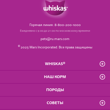
Горячая линия: 8-800-200-1000
Ежедневно с 9:00 до 21:00 по московскому времени
pets@ru.mars.com
©
2025 Mars Incorporated. Все права защищены
WHISKAS®
О бренде
НАШ КОРМ
Часто задаваемые вопросы
Владелец сайта
Для котят от 1 до 12 мес.
ПОРОДЫ
Положение о конфиденциальности
Для взрослых кошек
Доступность
Для кошек старше 7 лет
Правила использования сайта
СОВЕТЫ
Влажные рационы
Пользовательское соглашение
Сухие рационы