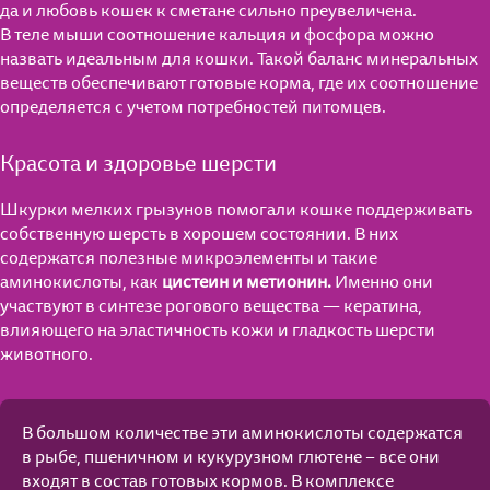
Для котят от 1 до 12 мес.
да и любовь кошек к сметане сильно преувеличена.
В теле мыши соотношение кальция и фосфора можно
Для взрослых кошек
назвать идеальным для кошки. Такой баланс минеральных
Мнение экспертов
веществ обеспечивают готовые корма, где их соотношение
Для кошек старше 7 лет
определяется с учетом потребностей питомцев.
Полезные материалы
Влажные рационы
Красота и здоровье шерсти
Часто задаваемые вопросы
Полезные материалы
Сухие рационы
Шкурки мелких грызунов помогали кошке поддерживать
собственную шерсть в хорошем состоянии. В них
Поведение
Поведение
содержатся полезные микроэлементы и такие
Особое удовольствие
аминокислоты, как
цистеин и метионин.
Именно они
Воспитание
Уход
участвуют в синтезе рогового вещества — кератина,
Для стерилизованных кошек
влияющего на эластичность кожи и гладкость шерсти
Питание
Кошкин дом
животного.
Уход
Играем вместе
В большом количестве эти аминокислоты содержатся
Кошкин дом
Питание
в рыбе, пшеничном и кукурузном глютене − все они
входят в состав готовых кормов. В комплексе