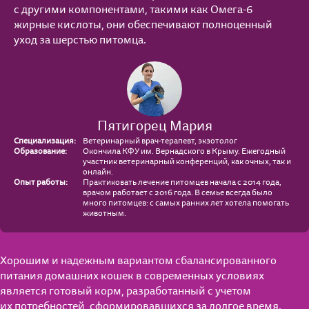
Играем вместе
с другими компонентами, такими как Омега-6
жирные кислоты, они обеспечивают полноценный
уход за шерстью питомца.
Пятигорец Мария
Специализация:
Ветеринарный врач-терапевт, экзотолог
Образование:
Окончила КФУ им. Вернадского в Крыму. Ежегодный
участник ветеринарный конференций, как очных, так и
онлайн.
Опыт работы:
Практиковать лечение питомцев начала с 2014 года,
врачом работает с 2016 года. В семье всегда было
много питомцев: с самых ранних лет хотела помогать
животным.
Хорошим и надежным вариантом сбалансированного
питания домашних кошек в современных условиях
является готовый корм, разработанный с учетом
их потребностей, сформировавшихся за долгое время.