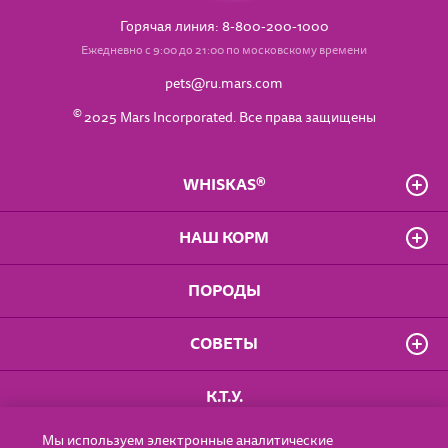
Горячая линия: 8-800-200-1000
Ежедневно с 9:00 до 21:00 по московскому времени
pets@ru.mars.com
©
2025 Mars Incorporated. Все права защищены
WHISKAS®
О бренде
НАШ КОРМ
Часто задаваемые вопросы
Владелец сайта
Для котят от 1 до 12 мес.
ПОРОДЫ
Положение о конфиденциальности
Для взрослых кошек
Доступность
Для кошек старше 7 лет
Правила использования сайта
СОВЕТЫ
Влажные рационы
Пользовательское соглашение
Сухие рационы
Особое удовольствие
Котёнок
К.Т.У.
Для стерилизованных кошек
От 1 года
Старше 7 лет
Мы используем электронные аналитические