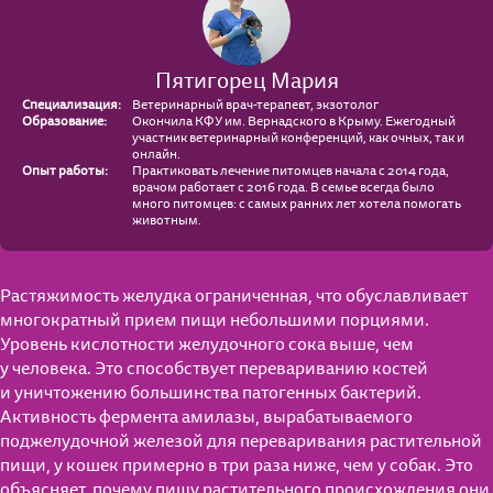
Пятигорец Мария
Специализация:
Ветеринарный врач-терапевт, экзотолог
Образование:
Окончила КФУ им. Вернадского в Крыму. Ежегодный
участник ветеринарный конференций, как очных, так и
онлайн.
Опыт работы:
Практиковать лечение питомцев начала с 2014 года,
врачом работает с 2016 года. В семье всегда было
много питомцев: с самых ранних лет хотела помогать
животным.
Растяжимость желудка ограниченная, что обуславливает
многократный прием пищи небольшими порциями.
Уровень кислотности желудочного сока выше, чем
у человека. Это способствует перевариванию костей
и уничтожению большинства патогенных бактерий.
Активность фермента амилазы, вырабатываемого
поджелудочной железой для переваривания растительной
пищи, у кошек примерно в три раза ниже, чем у собак. Это
объясняет, почему пищу растительного происхождения они