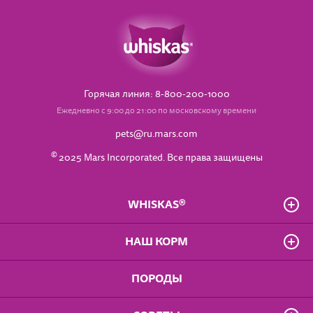
Горячая линия: 8-800-200-1000
Ежедневно с 9:00 до 21:00 по московскому времени
pets@ru.mars.com
©
2025 Mars Incorporated. Все права защищены
WHISKAS®
О бренде
НАШ КОРМ
Часто задаваемые вопросы
Владелец сайта
Для котят от 1 до 12 мес.
ПОРОДЫ
Положение о конфиденциальности
Для взрослых кошек
Доступность
Для кошек старше 7 лет
Правила использования сайта