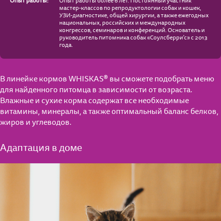
Опыт работы:
Опыт работы более 6 лет. Постоянный участник
мастер-классов по репродуктологии собак и кошек,
УЗИ-диагностике, общей хирургии, а также ежегодных
национальных, российских и международных
конгрессов, семинаров и конференций. Основатель и
руководитель питомника собак «Соулсберри’с» с 2013
года.
В линейке кормов WHISKAS® вы сможете подобрать меню
для найденного питомца в зависимости от возраста.
Влажные и сухие корма содержат все необходимые
витамины, минералы, а также оптимальный баланс белков,
жиров и углеводов.
Адаптация в доме