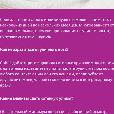
Срок адаптации строго индивидуален и может занимать от
нескольких дней до нескольких месяцев. Многое зависит от
возраста малыша, времени проживания на улице и опыта,
полученного в этот период.
Как не заразиться от уличного кота?
Соблюдайте строгие правила гигиены: при взаимодействии
с животным надевайте перчатки, мойте руки с мылом после
любого контакта с ним или его вещами, изолируйте от
других питомцев, членов семьи до визита к ветеринарному
врачу.
Какие анализы сдать котенку с улицы?
Обязательный минимум включает в себя общий осмотр,