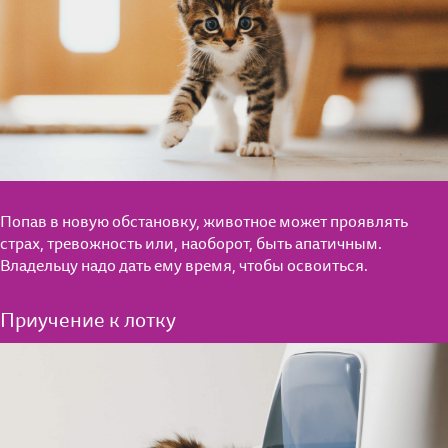
Попав в новую обстановку, животное может проявлять
страх, тревожность или, наоборот, быть апатичным.
Владельцу надо дать ему время, чтобы освоиться.
Для котят от 1 до 12 мес.
Приучение к лотку
Для взрослых кошек
Мнение экспертов
Для кошек старше 7 лет
Полезные материалы
Влажные рационы
Часто задаваемые вопросы
Полезные материалы