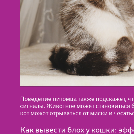
Поведение питомца также подскажет, чт
сигналы. Животное может становиться 
кот может отрываться от миски и чесать
Как вывести блох у кошки: эф