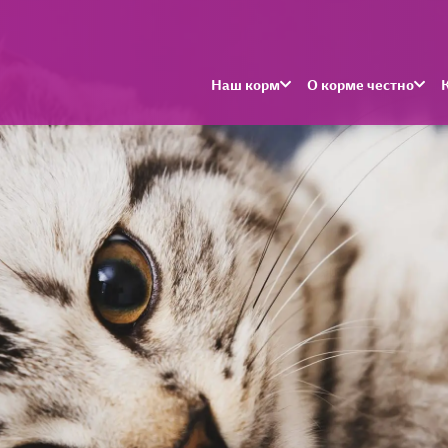
Наш корм
О корме честно