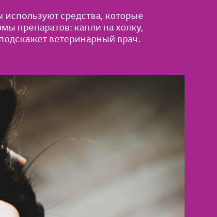
 используют средства, которые
мы препаратов: капли на холку,
 подскажет ветеринарный врач.