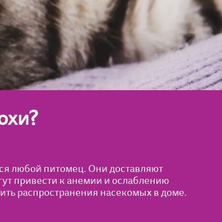
охи?
ься любой питомец. Они доставляют
гут привести к анемии и ослаблению
тить распространения насекомых в доме.