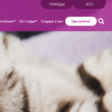
ПОРОДЫ
К.Т.У.
Котёнок
От 1 года
Старше 7 лет
Где купить?