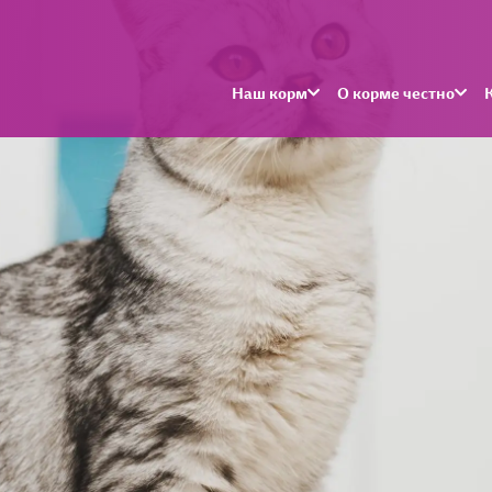
Наш корм
О корме честно