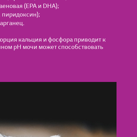
аеновая (EPA и DHA);
, пиридоксин);
марганец.
орция кальция и фосфора приводит к
нном pH мочи может способствовать