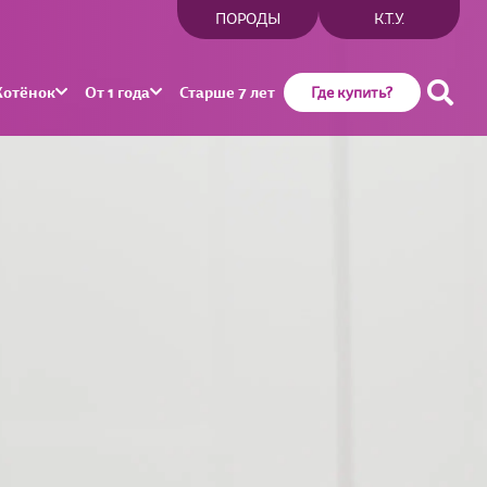
ПОРОДЫ
К.Т.У.
Котёнок
От 1 года
Старше 7 лет
Где купить?