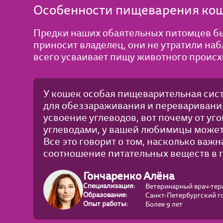
Особенности пищеварения ко
Предки наших обаятельных питомцев бы
приносит владелец, они не утратили на
всего усваивает пищу животного проис
У кошек особая пищеварительная сист
для обеззараживания и переваривания
усвоение углеводов, вот почему от уг
углеводами, у вашей любимицы может
Все это говорит о том, насколько важ
соотношение питательных веществ в пи
Гончаренко Алёна
Специализация:
Ветеринарный врач-тер
Образование:
Санкт-Петербургский г
Опыт работы:
Более 9 лет