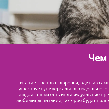
Чем 
Питание – основа здоровья, один из са
существует универсального идеального к
каждой кошки есть индивидуальные предп
любимицы питание, которое будет полез