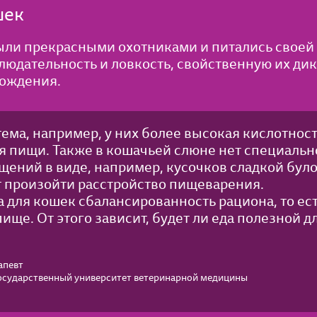
шек
ли прекрасными охотниками и питались своей
блюдательность и ловкость, свойственную их ди
хождения.
ема, например, у них более высокая кислотност
 пищи. Также в кошачьей слюне нет специальн
ощений в виде, например, кусочков сладкой було
 произойти расстройство пищеварения.
на для кошек сбалансированность рациона, то ес
ще. От этого зависит, будет ли еда полезной д
апевт
осударственный университет ветеринарной медицины