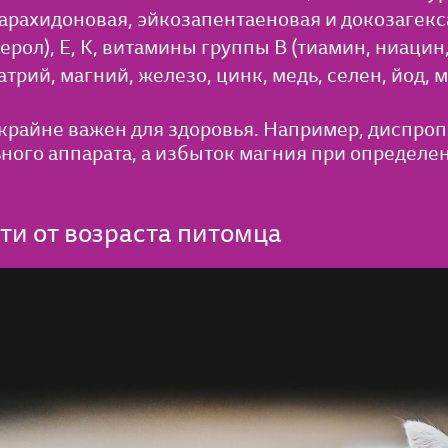
арахидоновая, эйкозапентаеновая и докозагекс
ерол), E, K, витамины группы B (тиамин, ниацин
трий, магний, железо, цинк, медь, селен, йод, 
крайне важен для здоровья. Например, диспроп
ого аппарата, а избыток магния при определе
и от возраста питомца